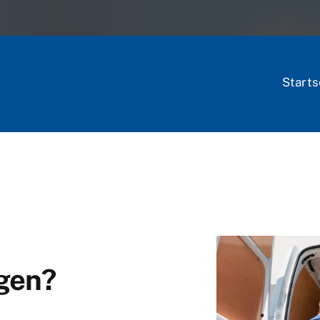
Starts
gen?